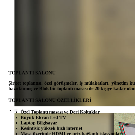
TOPLANTI SALONU
Şirket toplantısı, özel görüşmeler, iş mülakatları, yönetim 
hazırlanmış ve Blok bir toplantı masası ile 20 kişiye kadar olan
TOPLANTI SALONU ÖZELLİKLERİ
Özel Toplantı masası ve Deri Koltuklar
Büyük Ekran Led TV
Laptop Bilgisayar
Kesintisiz yüksek hızlı internet
Masa üzerinde HDMI ve priz bağlantı istasyonları