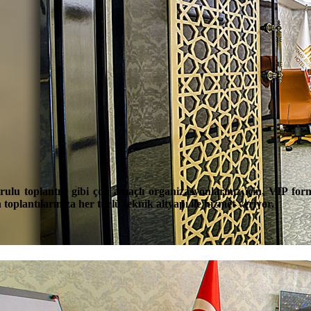
kurulu toplantısı gibi çok amaçlı organizasyonlarınız için, VIP f
 toplantılarınıza her türlü teknik altyapı ile hizmet veriyor.