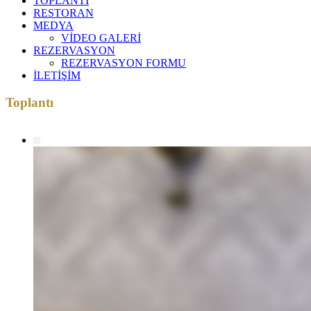
TOPLANTI
RESTORAN
MEDYA
VİDEO GALERİ
REZERVASYON
REZERVASYON FORMU
İLETİŞİM
Toplantı