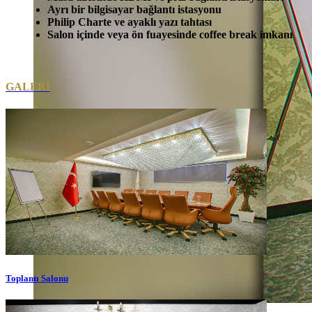
Ayrı bir bilgisayar bağlantı istasyonu
Philip Charte ve ayaklı yazı tahtası
Salon içinde veya ön fuayesinde coffee break imkanı
GALERİ
Toplantı Salonu