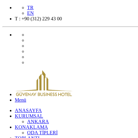
TR
EN
T : +90 (312) 229 43 00
Menü
ANASAYFA
KURUMSAL
ANKARA
KONAKLAMA
ODA TİPLERİ