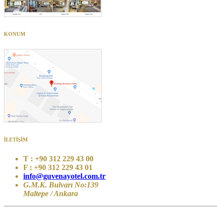
KONUM
İLETİŞİM
T :
+90 312 229 43 00
F :
+90 312 229 43 01
info@guvenayotel.com.tr
G.M.K. Bulvarı No:139
Maltepe / Ankara