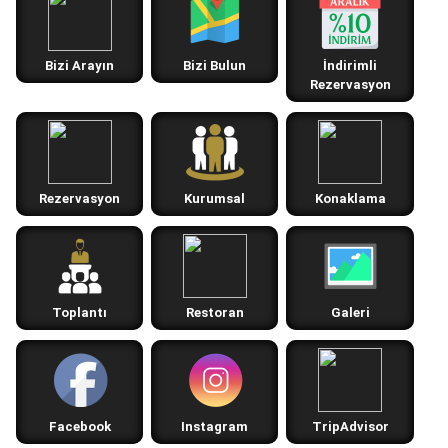
Bizi Arayın
Bizi Bulun
İndirimli
Rezervasyon
Rezervasyon
Kurumsal
Konaklama
Toplantı
Restoran
Galeri
Facebook
Instagram
TripAdvisor