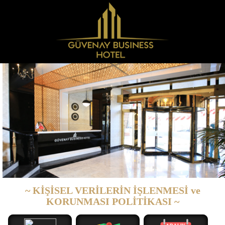
~ KİŞİSEL VERİLERİN İŞLENMESİ ve
KORUNMASI POLİTİKASI ~